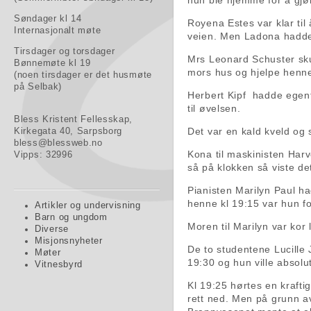
hun ble hjemme for å gjø
Søndager kl 14
Royena Estes var klar til
Internasjonalt møte
veien. Men Ladona hadde
Tirsdager og torsdager
Mrs Leonard Schuster sk
Bønnemøte kl 19
mors hus og hjelpe henn
(noen tirsdager er det husmøte
på Selbak)
Herbert Kipf hadde egent
til øvelsen.
Bless Kristent Fellesskap,
Det var en kald kveld og s
Kirkegata 40, Sarpsborg
bless@blessweb.no
Kona til maskinisten Harv
Vipps: 32996
så på klokken så viste det
Pianisten Marilyn Paul h
henne kl 19:15 var hun fo
Artikler og undervisning
Barn og ungdom
Moren til Marilyn var kor
Diverse
Misjonsnyheter
De to studentene Lucille 
Møter
19:30 og hun ville absolu
Vitnesbyrd
Kl 19:25 hørtes en kraftig
rett ned. Men på grunn av