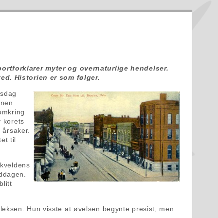
ortforklarer myter og overnaturlige hendelser.
ed. Historien er som følger.
nsdag
onen
 omkring
v korets
e årsaker.
et til
 kveldens
iddagen.
litt
leksen. Hun visste at øvelsen begynte presist, men