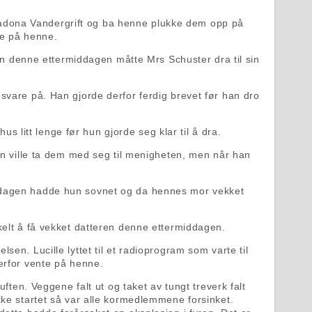
il Ladona Vandergrift og ba henne plukke dem opp på
te på henne.
 denne ettermiddagen måtte Mrs Schuster dra til sin
svare på. Han gjorde derfor ferdig brevet før han dro
us litt lenge før hun gjorde seg klar til å dra.
Han ville ta dem med seg til menigheten, men når han
iddagen hadde hun sovnet og da hennes mor vekket
kelt å få vekket datteren denne ettermiddagen.
en. Lucille lyttet til et radioprogram som varte til
erfor vente på henne.
ften. Veggene falt ut og taket av tungt treverk falt
kke startet så var alle kormedlemmene forsinket.