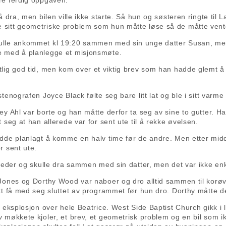
re ferdig oppgaven.
 å dra, men bilen ville ikke starte. Så hun og søsteren ringte t
 sitt geometriske problem som hun måtte løse så de måtte ven
ulle ankommet kl 19:20 sammen med sin unge datter Susan, men
e med å planlegge et misjonsmøte.
lig god tid, men kom over et viktig brev som han hadde glemt å 
tenografen Joyce Black følte seg bare litt lat og ble i sitt varme h
ey Ahl var borte og han måtte derfor ta seg av sine to gutter. 
 seg at han allerede var for sent ute til å rekke øvelsen.
adde planlagt å komme en halv time før de andre. Men etter m
r sent ute.
 leder og skulle dra sammen med sin datter, men det var ikke en
Jones og Dorthy Wood var naboer og dro alltid sammen til korøvels
tt få med seg sluttet av programmet før hun dro. Dorthy måtte d
 eksplosjon over hele Beatrice. West Side Baptist Church gikk i lu
 møkkete kjoler, et brev, et geometrisk problem og en bil som i