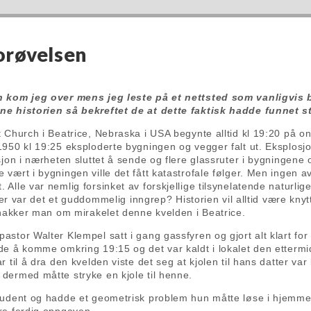
korøvelsen
n kom jeg over mens jeg leste på et nettsted som vanligvis b
ne historien så bekreftet de at dette faktisk hadde funnet st
 Church i Beatrice, Nebraska i USA begynte alltid kl 19:20 på o
1950 kl 19:25 eksploderte bygningen og vegger falt ut. Eksplosj
sjon i nærheten sluttet å sende og flere glassruter i bygningene
vært i bygningen ville det fått katastrofale følger. Men ingen a
Alle var nemlig forsinket av forskjellige tilsynelatende naturlig
ler var det et guddommelig inngrep? Historien vil alltid være knytt
snakker man om mirakelet denne kvelden i Beatrice.
stor Walter Klempel satt i gang gassfyren og gjort alt klart for
de å komme omkring 19:15 og det var kaldt i lokalet den etterm
 til å dra den kvelden viste det seg at kjolen til hans datter var b
dermed måtte stryke en kjole til henne.
tudent og hadde et geometrisk problem hun måtte løse i hjemme