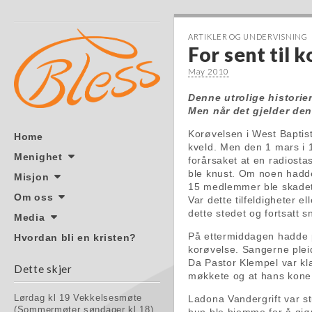
ARTIKLER OG UNDERVISNING
For sent til 
May 2010
Denne utrolige historie
Men når det gjelder den
Korøvelsen i West Baptist
Skip to content
Home
kveld. Men den 1 mars i 
Main menu
Menighet
forårsaket at en radiosta
ble knust. Om noen hadde 
Misjon
15 medlemmer ble skadet. 
Om oss
Var dette tilfeldigheter el
dette stedet og fortsatt 
Media
På ettermiddagen hadde pa
Hvordan bli en kristen?
korøvelse. Sangerne plei
Da Pastor Klempel var klar
Dette skjer
møkkete og at hans kone 
Ladona Vandergrift var s
Lørdag kl 19 Vekkelsesmøte
(Sommermøter søndager kl 18)