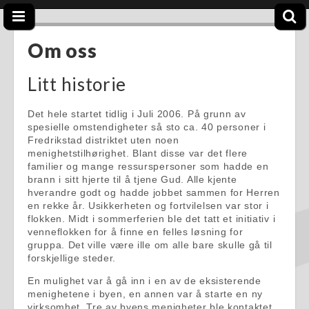
Om oss
Litt historie
Det hele startet tidlig i Juli 2006. På grunn av
spesielle omstendigheter så sto ca. 40 personer i
Fredrikstad distriktet uten noen
menighetstilhørighet. Blant disse var det flere
familier og mange ressurspersoner som hadde en
brann i sitt hjerte til å tjene Gud. Alle kjente
hverandre godt og hadde jobbet sammen for Herren
en rekke år. Usikkerheten og fortvilelsen var stor i
flokken. Midt i sommerferien ble det tatt et initiativ i
venneflokken for å finne en felles løsning for
gruppa. Det ville være ille om alle bare skulle gå til
forskjellige steder.
En mulighet var å gå inn i en av de eksisterende
menighetene i byen, en annen var å starte en ny
virksomhet. Tre av byens menigheter ble kontaktet