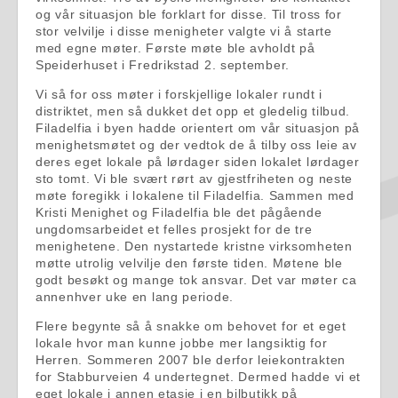
og vår situasjon ble forklart for disse. Til tross for
stor velvilje i disse menigheter valgte vi å starte
med egne møter. Første møte ble avholdt på
Speiderhuset i Fredrikstad 2. september.
Vi så for oss møter i forskjellige lokaler rundt i
distriktet, men så dukket det opp et gledelig tilbud.
Filadelfia i byen hadde orientert om vår situasjon på
menighetsmøtet og der vedtok de å tilby oss leie av
deres eget lokale på lørdager siden lokalet lørdager
sto tomt. Vi ble svært rørt av gjestfriheten og neste
møte foregikk i lokalene til Filadelfia. Sammen med
Kristi Menighet og Filadelfia ble det pågående
ungdomsarbeidet et felles prosjekt for de tre
menighetene. Den nystartede kristne virksomheten
møtte utrolig velvilje den første tiden. Møtene ble
godt besøkt og mange tok ansvar. Det var møter ca
annenhver uke en lang periode.
Flere begynte så å snakke om behovet for et eget
lokale hvor man kunne jobbe mer langsiktig for
Herren. Sommeren 2007 ble derfor leiekontrakten
for Stabburveien 4 undertegnet. Dermed hadde vi et
eget lokale i annen etasje i en bilbutikk på