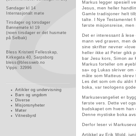
Markus legger spesiell ve
Jesus, men heller handli
Søndager kl 14
Internasjonalt møte
Gamle tradisjoner helt til
talte. I Nye Testamentet 
Tirsdager og torsdager
første misjonsreise, men
Bønnemøte kl 19
(noen tirsdager er det husmøte
Det er interessant å les
på Selbak)
mann ved graven, men det
sine skrifter nevner «lo
Bless Kristent Fellesskap,
heller ikke at Peter gik
Kirkegata 40, Sarpsborg
bar Jesu kors, Simon av 
bless@blessweb.no
Markus forteller om øyeb
Vipps: 32996
sa» og Lukas skriver om 
måte som Matteus skrev f
Les det som om du aldri 
boka, var teologens gode
Artikler og undervisning
Barn og ungdom
Markusevangeliet er bygge
Diverse
første vers. Dette vet o
Misjonsnyheter
budskapet om hvem han er
Møter
Denne mystiske boka avslu
Vitnesbyrd
Derfor leser vi Markuseva
Artikkel av Erik Wold, jun