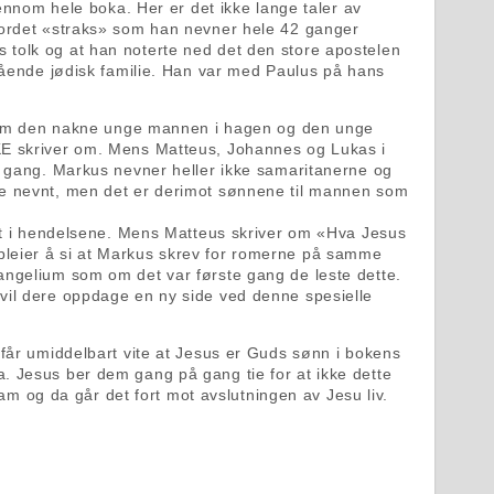
jennom hele boka. Her er det ikke lange taler av
 ordet «straks» som han nevner hele 42 ganger
ers tolk og at han noterte ned det den store apostelen
stående jødisk familie. Han var med Paulus på hans
k som den nakne unge mannen i hagen og den unge
KE skriver om. Mens Matteus, Johannes og Lukas i
e gang. Markus nevner heller ikke samaritanerne og
ke nevnt, men det er derimot sønnene til mannen som
idt i hendelsene. Mens Matteus skriver om «Hva Jesus
pleier å si at Markus skrev for romerne på samme
angelium som om det var første gang de leste dette.
vil dere oppdage en ny side ved denne spesielle
 får umiddelbart vite at Jesus er Guds sønn i bokens
. Jesus ber dem gang på gang tie for at ikke dette
og da går det fort mot avslutningen av Jesu liv.