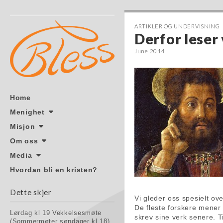
ARTIKLER OG UNDERVISNING
Derfor leser
June 2014
Skip to content
Home
Main menu
Menighet
Misjon
Om oss
Media
Hvordan bli en kristen?
Dette skjer
Vi gleder oss spesielt ov
De fleste forskere mener 
Lørdag kl 19 Vekkelsesmøte
skrev sine verk senere. T
(Sommermøter søndager kl 18)