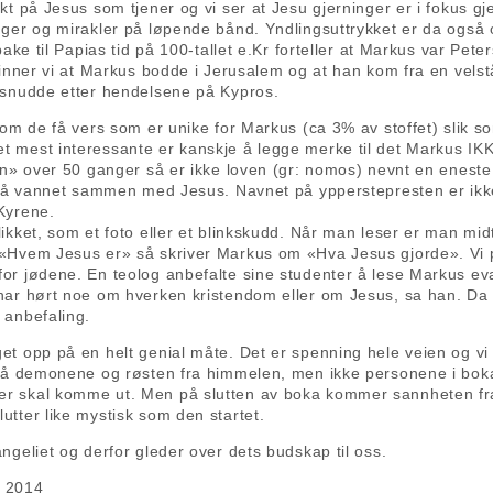
kt på Jesus som tjener og vi ser at Jesu gjerninger er i fokus g
nger og mirakler på løpende bånd. Yndlingsuttrykket er da også
bake til Papias tid på 100-tallet e.Kr forteller at Markus var Pet
finner vi at Markus bodde i Jerusalem og at han kom fra en vel
 snudde etter hendelsene på Kypros.
e om de få vers som er unike for Markus (ca 3% av stoffet) sli
 mest interessante er kanskje å legge merke til det Markus IK
ven» over 50 ganger så er ikke loven (gr: nomos) nevnt en enest
k på vannet sammen med Jesus. Navnet på ypperstepresten er ik
Kyrene.
likket, som et foto eller et blinkskudd. Når man leser er man m
«Hvem Jesus er» så skriver Markus om «Hva Jesus gjorde». Vi 
or jødene. En teolog anbefalte sine studenter å lese Markus ev
har hørt noe om hverken kristendom eller om Jesus, sa han. Da 
 anbefaling.
t opp på en helt genial måte. Det er spenning hele veien og vi
gså demonene og røsten fra himmelen, men ikke personene i boka
 skal komme ut. Men på slutten av boka kommer sannheten fram 
tter like mystisk som den startet.
ngeliet og derfor gleder over dets budskap til oss.
i 2014